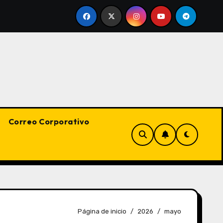
esde la perspectiva de la gestión de calidad
La forma
Correo Corporativo
Página de inicio
2026
mayo