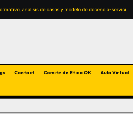
ormativo, análisis de casos y modelo de docencia-servicio d
gs
Contact
Comite de Etica OK
Aula Virtual