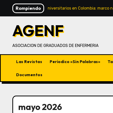
Saltar
Rompiendo
Hospitales universitarios en Colombia: marco n
al
contenido
AGENF
ASOCIACION DE GRADUADOS DE ENFERMERIA
Las Revistas
Periodico «Sin Palabras»
Ta
Documentos
mayo 2026