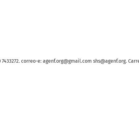
) 7433272. correo-e: agenf.org@gmail.com shs@agenf.org. Carre